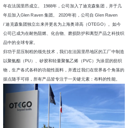
年在法国里昂成立。
1988
年，公司加入了迪克森集团，并于几
年后加入
Glen Raven
集团。
2020
年初，公司自
Glen Raven
/
迪克森集团独立
出来并更名为上海奥谛高（
OTEGO
）。如今
公司已成为在耐热阻燃、化合物、磨损防护和离型产品之科技织
品中的全球专家。
归功于层压制程的领先技术，我们在法国里昂地区的工厂中制造
以聚氨酯（
PU
）、矽胶和轻量聚氯乙烯（
PVC
）为涂层的纺织
物，生产各式各样的功能性面料，并透过我们在世界各个角落的
据点随手可得，所有产品皆专注于一关键元素：布料的性能。