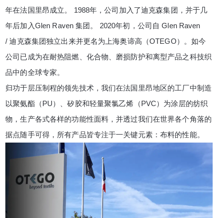
年在法国里昂成立。
1988
年，公司加入了迪克森集团，并于几
年后加入
Glen Raven
集团。
2020
年初，公司自
Glen Raven
/
迪克森集团独立
出来并更名为上海奥谛高（
OTEGO
）。如今
公司已成为在耐热阻燃、化合物、磨损防护和离型产品之科技织
品中的全球专家。
归功于层压制程的领先技术，我们在法国里昂地区的工厂中制造
以聚氨酯（
PU
）、矽胶和轻量聚氯乙烯（
PVC
）为涂层的纺织
物，生产各式各样的功能性面料，并透过我们在世界各个角落的
据点随手可得，所有产品皆专注于一关键元素：布料的性能。